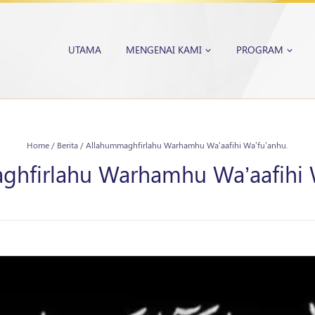
UTAMA
MENGENAI KAMI
PROGRAM
Home
/
Berita
/
Allahummaghfirlahu Warhamhu Wa’aafihi Wa’fu’anhu.
hfirlahu Warhamhu Wa’aafihi 