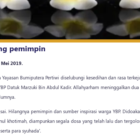
ang pemimpin
Mei 2019.
 Yayasan Bumiputera Pertiwi diselubungi kesedihan dan rasa terkej
 YBP Datuk Marzuki Bin Abdul Kadir. Allahyarham meninggalkan dua
elumnya.
asai. Hilangnya pemimpin dan sumber inspirasi warga YBP. Didoa
usnul khotimah, diampunkan segala dosa yang telah lalu dan tergo
serta para syuhada’.